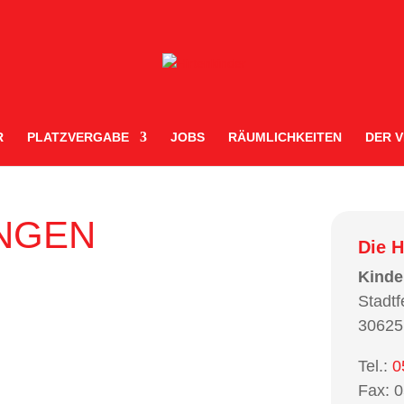
R
PLATZVERGABE
JOBS
RÄUMLICHKEITEN
DER V
NGEN
Die H
Kinde
Stadt
30625
Tel.:
0
Fax:
0