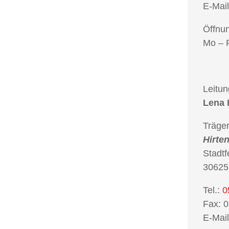
E-Mail
Öffnun
Mo – F
Leitun
Lena 
Träger
Hirten
Stadt
30625
Tel.:
0
Fax:
0
E-Mail