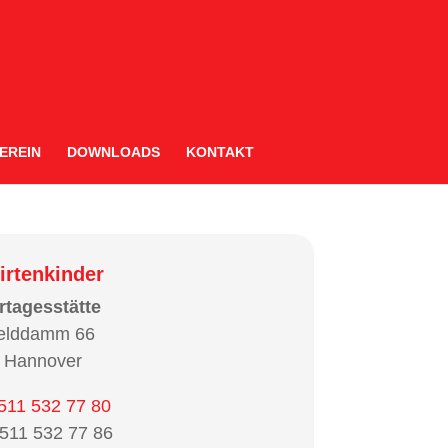
EREIN
DOWNLOADS
KONTAKT
irtenkinder
rtagesstätte
felddamm 66
 Hannover
511 532 77 80
511 532 77 86